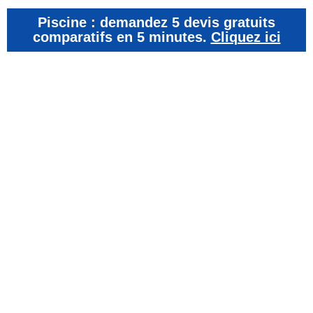
Piscine : demandez 5 devis gratuits
comparatifs en 5 minutes.
Cliquez ici
COMPAREZ ET ECONOMISEZ
Obtenez un devis
personnalisé en un seul clic.
Recevez instantanément un devis sur mesure pour
l’aménagement de votre piscine avec notre option de clic unique.
Lorsque vous prévoyez d’entreprendre des travaux
d’aménagement de piscine, il est essentiel d’obtenir un devis
détaillé et précis, parfaitement adapté à vos besoins spécifiques.