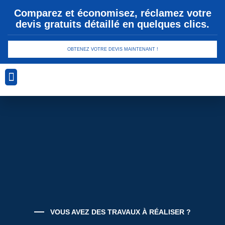
Comparez et économisez, réclamez votre
devis gratuits détaillé en quelques clics.
OBTENEZ VOTRE DEVIS MAINTENANT !
Analyse Géotechnique
Conception et Planification
Drainage et Gestion des Eaux
Sécurité et Conformité
Technologies de Revêtement
VOUS AVEZ DES TRAVAUX À RÉALISER ?