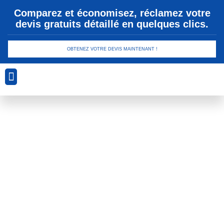
Comparez et économisez, réclamez votre
devis gratuits détaillé en quelques clics.
OBTENEZ VOTRE DEVIS MAINTENANT !
Analyse Géotechnique
Conception et Planification
Drainage et Gestion des Eaux
Sécurité et Conformité
Technologies de Revêtement
Évaluation des