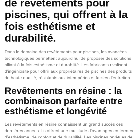
de revêtements pour
piscines, qui offrent à la
fois esthétisme et
durabilité.
Dans le domaine des revêtements pour piscines, les avancées
technologiques permettent aujourd’hui de proposer des solutions
alliant à la fois esthétisme et durabilité. Les fabricants rivalisent
d’ingéniosité pour offrir aux propriétaires de piscines des produits
de haute qualité, résistants aux intempéries et faciles d’entretien.
Revêtements en résine : la
combinaison parfaite entre
esthétisme et longévité
Les revêtements en résine connaissent un grand succès ces
dernières années. Ils offrent une multitude d’avantages en termes
d’esthétisme, de confort et de durabilité. Les piscines revêtues de