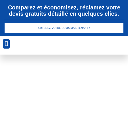
Comparez et économisez, réclamez votre
devis gratuits détaillé en quelques clics.
OBTENEZ VOTRE DEVIS MAINTENANT !
Analyse Géotechnique
Conception et Planification
Drainage et Gestion des Eaux
Sécurité et Conformité
Technologies de Revêtement
Piscine :
Revêtements