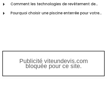
Comment les technologies de revêtement de
piscine peuvent-elles améliorer votre expérience de
baignade ?
Pourquoi choisir une piscine enterrée pour votre
jardin ?
Publicité viteundevis.com
bloquée pour ce site.
Vous êtes à un clic d'obtenir
votre devis, ne tardez pas !