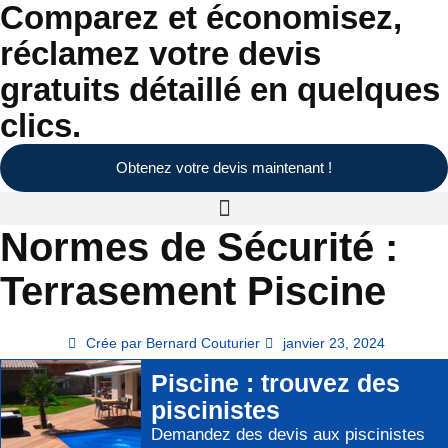
Comparez et économisez,
réclamez votre devis
gratuits détaillé en quelques
clics.
Obtenez votre devis maintenant !
Normes de Sécurité :
Terrasement Piscine
Crée par
Bernard Couturier
janvier 23, 2024
Piscine
: trouvez des
piscinistes
Demandez des devis aux
piscinistes