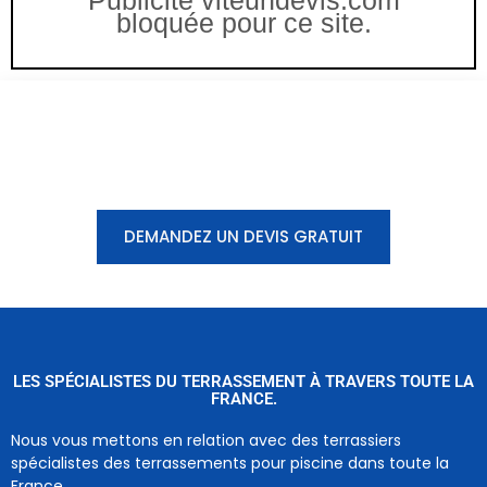
Publicité viteundevis.com
bloquée pour ce site.
Vous êtes à un clic d'obtenir
votre devis, ne tardez pas !
DEMANDEZ UN DEVIS GRATUIT
LES SPÉCIALISTES DU TERRASSEMENT À TRAVERS TOUTE LA
FRANCE.
Nous vous mettons en relation avec des terrassiers
spécialistes des terrassements pour piscine dans toute la
France.