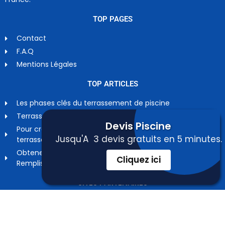
TOP PAGES
Contact
F.A.Q
Mentions Légales
TOP ARTICLES
Les phases clés du terrassement de piscine
Terrassement piscine, toutes les réponses…
Devis
Piscine
Pour creuser un trou pour votre future piscine :
Jusqu'A 3 devis gratuits en 5 minutes.
terrassement pour piscine
Obtenez des devis gratuits de terrassement piscine !
Cliquez ici
Remplissez ! Comparez ! Economisez !
SITES PARTENAIRES
www.terrassier.net