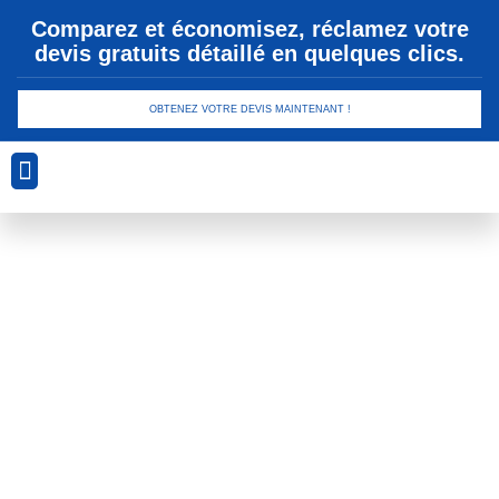
Comparez et économisez, réclamez votre
devis gratuits détaillé en quelques clics.
OBTENEZ VOTRE DEVIS MAINTENANT !
Analyse Géotechnique
Conception et Planification
Drainage et Gestion des Eaux
Sécurité et Conformité
Technologies de Revêtement
Éducation
Environnementale :