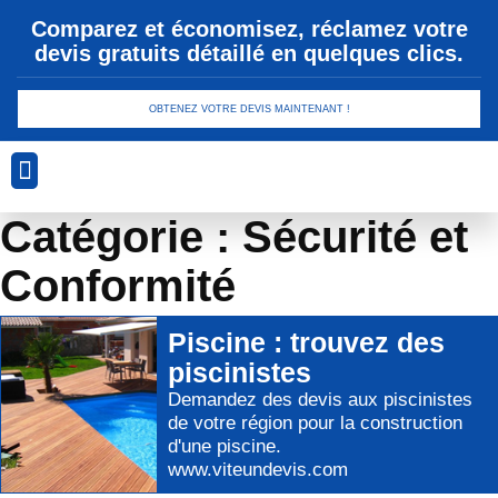
Comparez et économisez, réclamez votre
devis gratuits détaillé en quelques clics.
OBTENEZ VOTRE DEVIS MAINTENANT !
Analyse Géotechnique
Conception et Planification
Drainage et Gestion des Eaux
Sécurité et Conformité
Technologies de Revêtement
Catégorie : Sécurité et
Conformité
Piscine
: trouvez des
piscinistes
Demandez des devis aux
piscinistes
de votre région pour
la construction
d'une piscine
.
www.viteundevis.com