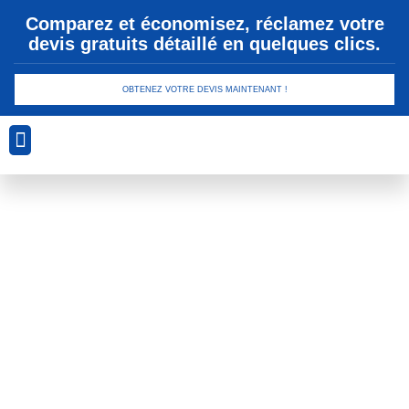
Comparez et économisez, réclamez votre
devis gratuits détaillé en quelques clics.
OBTENEZ VOTRE DEVIS MAINTENANT !
Analyse Géotechnique
Conception et Planification
Drainage et Gestion des Eaux
Sécurité et Conformité
Technologies de Revêtement
Étiquette : fondations