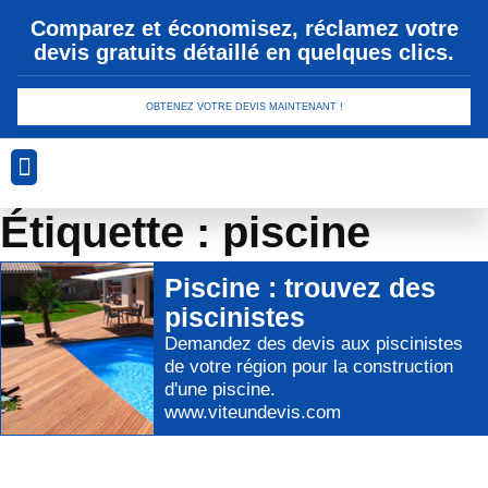
Comparez et économisez, réclamez votre
devis gratuits détaillé en quelques clics.
OBTENEZ VOTRE DEVIS MAINTENANT !
Analyse Géotechnique
Conception et Planification
Drainage et Gestion des Eaux
Sécurité et Conformité
Technologies de Revêtement
Étiquette : piscine
Piscine
: trouvez des
piscinistes
Demandez des devis aux
piscinistes
de votre région pour
la construction
d'une piscine
.
www.viteundevis.com