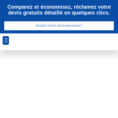
Comparez et économisez, réclamez votre
devis gratuits détaillé en quelques clics.
OBTENEZ VOTRE DEVIS MAINTENANT !
Analyse Géotechnique
Conception et Planification
Drainage et Gestion des Eaux
Sécurité et Conformité
Technologies de Revêtement
Étiquette :
terrassement