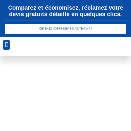
Comparez et économisez, réclamez votre
devis gratuits détaillé en quelques clics.
OBTENEZ VOTRE DEVIS MAINTENANT !
Analyse Géotechnique
Conception et Planification
Drainage et Gestion des Eaux
Sécurité et Conformité
Technologies de Revêtement
Étiquette : travaux de
terrassement